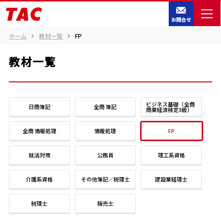
お問合せ
ホーム
教材一覧
FP
教材一覧
ビジネス基礎（全商
日商簿記
全商 簿記
商業経済検定3級）
全商 情報処理
情報処理
FP
就活対策
公務員
理工系資格
介護系資格
その他簿記／税理士
建設業経理士
税理士
販売士