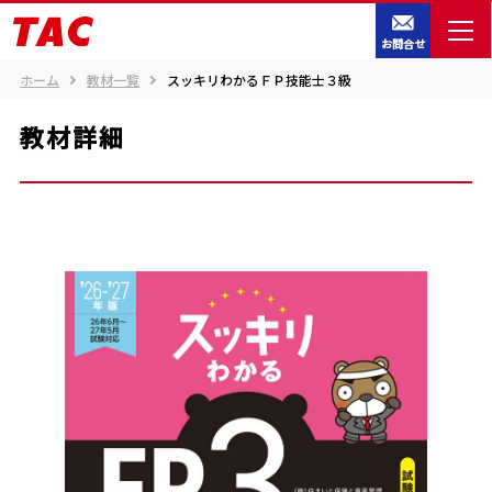
お問合せ
ホーム
教材一覧
スッキリわかるＦＰ技能士３級
教材詳細