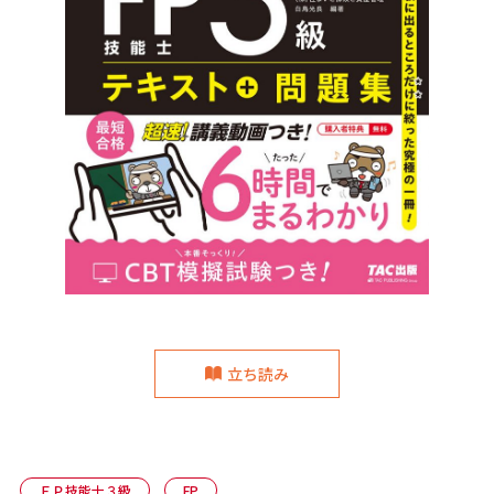
立ち読み
ＦＰ技能士３級
FP