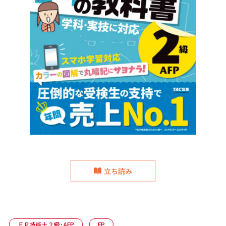
立ち読み
ＦＰ技能士２級･AFP
FP