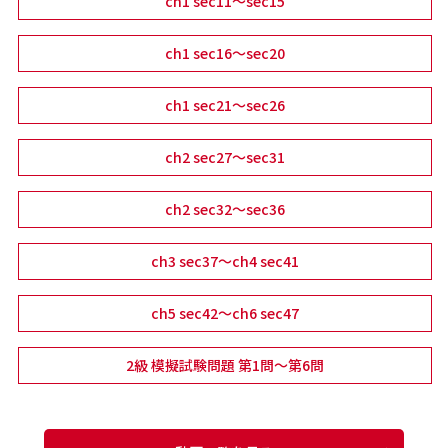
ch1 sec11～sec15
ch1 sec16～sec20
ch1 sec21～sec26
ch2 sec27～sec31
ch2 sec32～sec36
ch3 sec37～ch4 sec41
ch5 sec42～ch6 sec47
2級 模擬試験問題 第1問～第6問