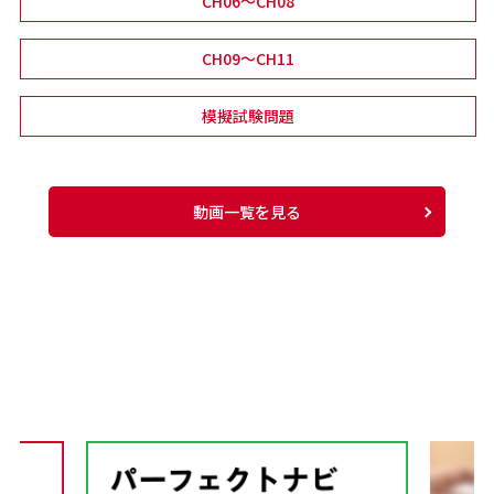
CH06～CH08
CH09～CH11
模擬試験問題
動画一覧を見る