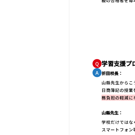
級の合格者を毎
学習支援プ
Q
A
折田校長：
山縣先生からこ
日商簿記の授業
務負担の軽減に
山縣先生：
学校だけではな
スマートフォン