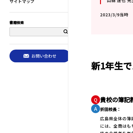
山縣 達也 
サイトマップ
2023/3/9当時
書籍検索
お問い合わせ
新1年生
貴校の簿記
Q
A
折田校長：
広島県全体の簿
には、全商はも