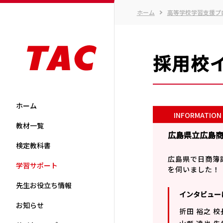
ホーム
高等学校学習支援プ
採用校
ホーム
教材一覧
広島県立広島
検定教科書
広島県で日商簿
学習サポート
を伺いました！
先生お役立ち情報
インタビュー
お知らせ
折田 裕之 