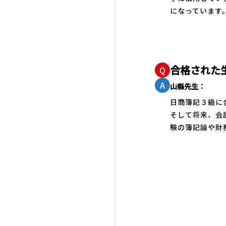
になっています
合格された
Q
A
山縣先生：
日商簿記３級に
そして将来、会
験の簿記論や財