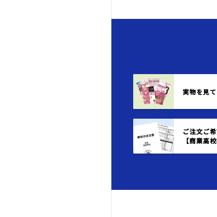
実物を見て
ご注文ご希
【商業高校