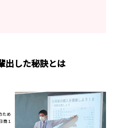
を輩出した秘訣とは
のため
日商１