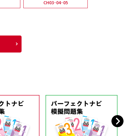
CH03･04･05
Next