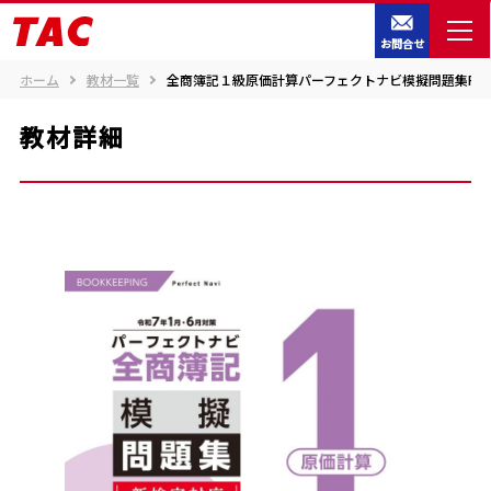
お問合せ
ホーム
教材一覧
全商簿記１級原価計算パーフェクトナビ模擬問題集R8.01
教材詳細