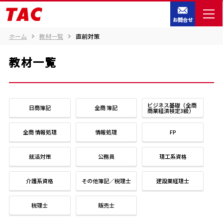
お問合せ
ホーム
教材一覧
直前対策
教材一覧
ビジネス基礎（全商
日商簿記
全商 簿記
商業経済検定3級）
全商 情報処理
情報処理
FP
就活対策
公務員
理工系資格
介護系資格
その他簿記／税理士
建設業経理士
税理士
販売士