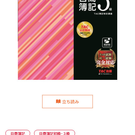
立ち読み
日商簿記
日商簿記初級･３級