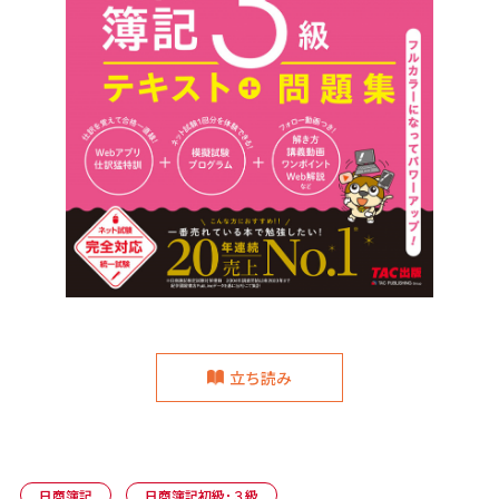
立ち読み
日商簿記
日商簿記初級･３級