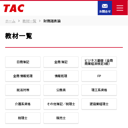
お問合せ
ホーム
教材一覧
財務諸表論
教材一覧
ビジネス基礎（全商
日商簿記
全商 簿記
商業経済検定3級）
全商 情報処理
情報処理
FP
就活対策
公務員
理工系資格
介護系資格
その他簿記／税理士
建設業経理士
税理士
販売士