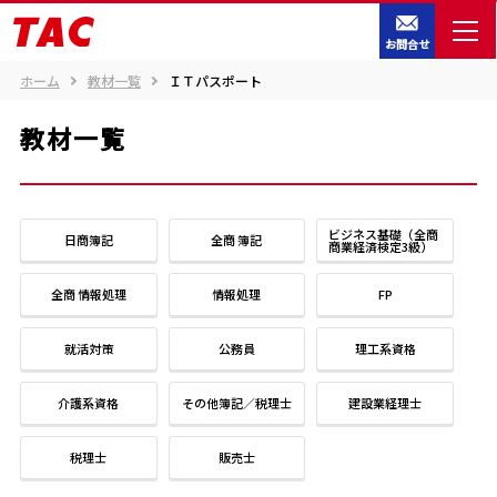
お問合せ
ホーム
教材一覧
ＩＴパスポート
教材一覧
ビジネス基礎（全商
日商簿記
全商 簿記
商業経済検定3級）
全商 情報処理
情報処理
FP
就活対策
公務員
理工系資格
介護系資格
その他簿記／税理士
建設業経理士
税理士
販売士