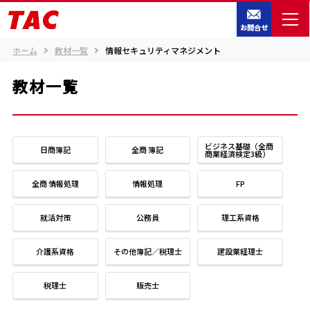
お問合せ
ホーム
教材一覧
情報セキュリティマネジメント
教材一覧
ビジネス基礎（全商
日商簿記
全商 簿記
商業経済検定3級）
全商 情報処理
情報処理
FP
就活対策
公務員
理工系資格
介護系資格
その他簿記／税理士
建設業経理士
税理士
販売士